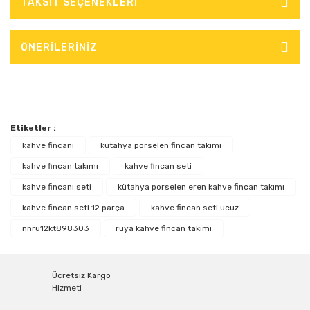
TAKSİT SEÇENEKLERİ
ÖNERİLERİNİZ
Etiketler :
kahve fincanı
kütahya porselen fincan takımı
kahve fincan takımı
kahve fincan seti
kahve fincanı seti
kütahya porselen eren kahve fincan takımı
kahve fincan seti 12 parça
kahve fincan seti ucuz
nnru12kt898303
rüya kahve fincan takımı
Ücretsiz Kargo
Hizmeti