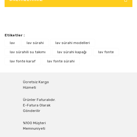
Etiketler :
lav
lav sürahi
lav sürahi modelleri
lav sürahili su takımı
lav sürahi kapağı
lav fonte
lav fonte karaf
lav fonte sürahi
Ücretsiz Kargo
Hizmeti
Ürünler Faturalıdır.
E-Fatura Olarak
Gönderilir
%100 Müşteri
Memnuniyeti