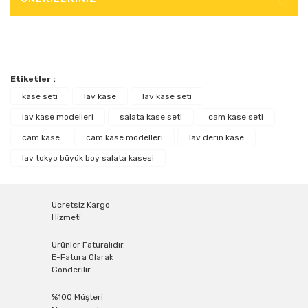
Etiketler :
kase seti
lav kase
lav kase seti
lav kase modelleri
salata kase seti
cam kase seti
cam kase
cam kase modelleri
lav derin kase
lav tokyo büyük boy salata kasesi
Ücretsiz Kargo
Hizmeti
Ürünler Faturalıdır.
E-Fatura Olarak
Gönderilir
%100 Müşteri