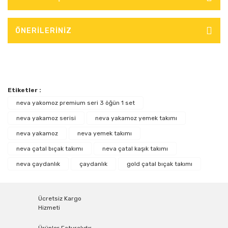
ÖNERİLERİNİZ
Etiketler :
neva yakomoz premium seri 3 öğün 1 set
neva yakamoz serisi
neva yakamoz yemek takımı
neva yakamoz
neva yemek takımı
neva çatal bıçak takımı
neva çatal kaşık takımı
neva çaydanlık
çaydanlık
gold çatal bıçak takımı
Ücretsiz Kargo
Hizmeti