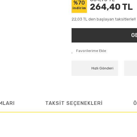
%70
264,40 TL
indirim
22,03 TL den başlayan taksitlerle!!
G
Hızlı Gönderi
MLARI
TAKSİT SEÇENEKLERİ
Ö