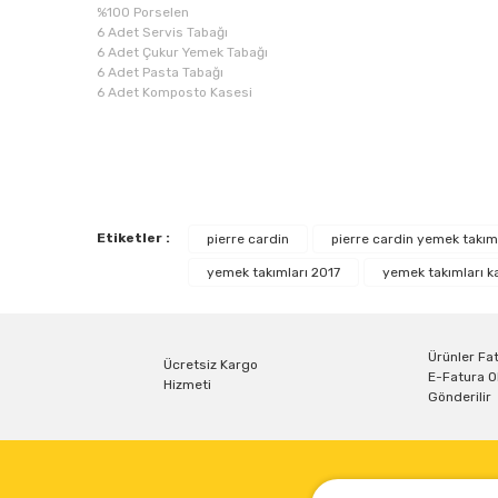
%100 Porselen
6 Adet Servis Tabağı
6 Adet Çukur Yemek Tabağı
6 Adet Pasta Tabağı
6 Adet Komposto Kasesi
Bu ürünün fiyat bilgisi, resim, ürün açıklamalarında ve diğe
Görüş ve önerileriniz için teşekkür ederiz.
Etiketler :
pierre cardin
pierre cardin yemek takım
Ürün resmi kalitesiz, bozuk veya görüntülenemiyor.
yemek takımları 2017
yemek takımları 
Ürün açıklamasında eksik bilgiler bulunuyor.
Ürün bilgilerinde hatalar bulunuyor.
Ürün fiyatı diğer sitelerden daha pahalı.
Ürünler Fat
Ücretsiz Kargo
E-Fatura O
Bu ürüne benzer farklı alternatifler olmalı.
Hizmeti
Gönderilir