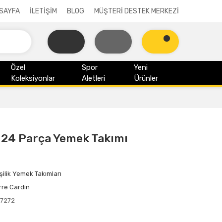
SAYFA
İLETİŞİM
BLOG
MÜŞTERİ DESTEK MERKEZİ
Özel
Spor
Yeni
Koleksiyonlar
Aletleri
Ürünler
e 24 Parça Yemek Takımı
işilik Yemek Takımları
rre Cardin
17272