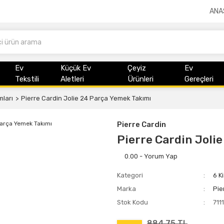
ANA
Ev
Küçük Ev
Çeyiz
Ev
Tekstili
Aletleri
Ürünleri
Gereçleri
mları
Pierre Cardin Jolie 24 Parça Yemek Takımı
Pierre Cardin
Pierre Cardin Joli
0.00 - Yorum Yap
Kategori
6 K
Marka
Pie
Stok Kodu
711
884,75 TL