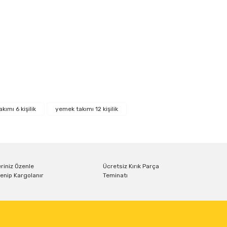
ıza iletebilirsiniz.
kımı 6 kişilik
yemek takımı 12 kişilik
riniz Özenle
Ücretsiz Kırık Parça
enip Kargolanır
Teminatı