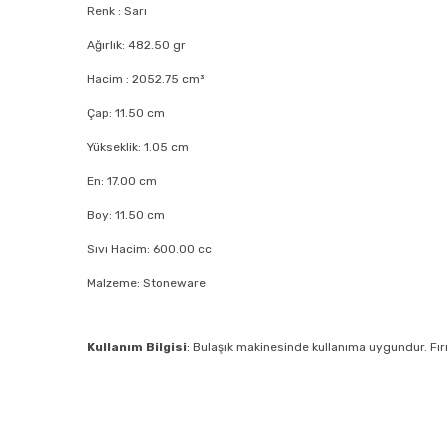
Renk
: Sarı
Ağırlık
: 482.50 gr
Hacim
: 2052.75 cm³
Çap
: 11.50 cm
Yükseklik
: 1.05 cm
En
: 17.00 cm
Boy
: 11.50 cm
Sıvı Hacim
: 600.00 cc
Malzeme
: Stoneware
Kullanım Bilgisi
: Bulaşık makinesinde kullanıma uygundur. Fır
Bu ürünün fiyat bilgisi, resim, ürün açıklamalarında ve diğe