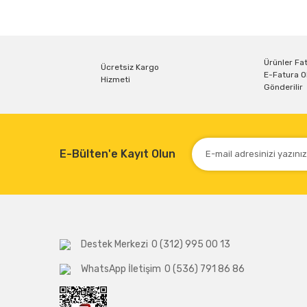
Görüş ve önerileriniz için teşekkür ederiz.
Ürün resmi kalitesiz, bozuk veya görüntülenemiyor.
Ürün açıklamasında eksik bilgiler bulunuyor.
Ürünler Fat
Ücretsiz Kargo
E-Fatura O
Hizmeti
Ürün bilgilerinde hatalar bulunuyor.
Gönderilir
Ürün fiyatı diğer sitelerden daha pahalı.
Bu ürüne benzer farklı alternatifler olmalı.
E-Bülten'e Kayıt Olun
Destek Merkezi
0 (312) 995 00 13
WhatsApp İletişim
0 (536) 791 86 86