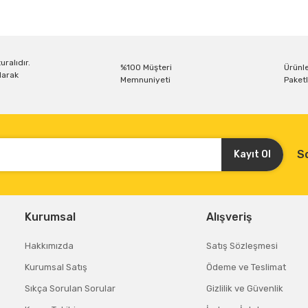
Bu ürüne ilk yorumu siz yapın!
Yorum Yaz
uralıdır.
%100 Müşteri
Ürünle
larak
Memnuniyeti
Paketl
S
Kayıt Ol
Gönder
Kurumsal
Alışveriş
Hakkımızda
Satış Sözleşmesi
Kurumsal Satış
Ödeme ve Teslimat
Sıkça Sorulan Sorular
Gizlilik ve Güvenlik