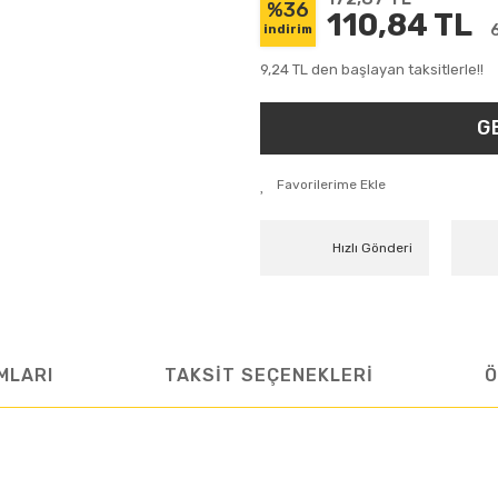
%36
110,84 TL
indirim
9,24 TL den başlayan taksitlerle!!
G
Hızlı Gönderi
MLARI
TAKSİT SEÇENEKLERİ
Ö