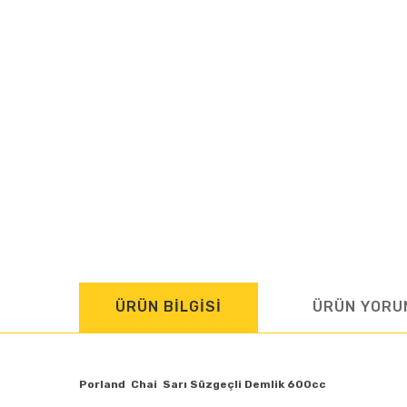
ÜRÜN BİLGİSİ
ÜRÜN YORU
Porland Chai Sarı Süzgeçli Demlik 600cc