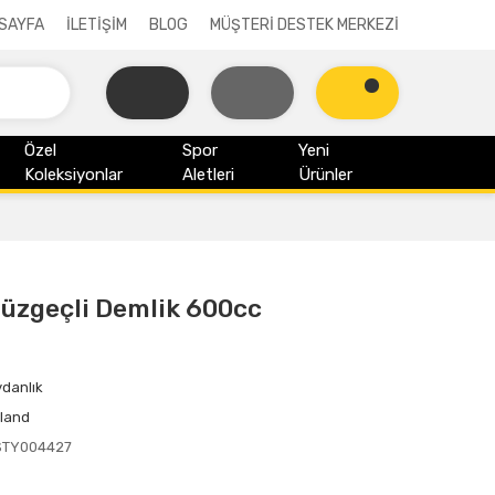
SAYFA
İLETİŞİM
BLOG
MÜŞTERİ DESTEK MERKEZİ
Özel
Spor
Yeni
Koleksiyonlar
Aletleri
Ürünler
Süzgeçli Demlik 600cc
danlık
land
STY004427