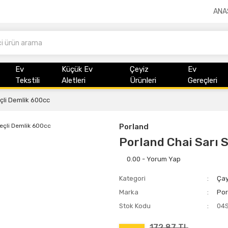
ANA
Ev
Küçük Ev
Çeyiz
Ev
Tekstili
Aletleri
Ürünleri
Gereçleri
çli Demlik 600cc
Porland
Porland Chai Sarı 
0.00 - Yorum Yap
Kategori
Çay
Marka
Por
Stok Kodu
04
172,87 TL