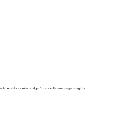
ında, ocakta ve mikrodalga fırında kullanıma uygun değildir.
r konularda yetersiz gördüğünüz noktaları öneri formunu kullanarak tarafım