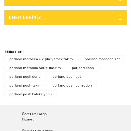
ÖNERİLERİNİZ
Etiketler :
porland morocco 6 kişilik yemek takımı
porland morocco set
porland morocco serisi indirim
porland posh
porland posh serisi
porland posh set
porland posh takım
porland posh collection
porland posh koleksiyonu
Ücretsiz Kargo
Hizmeti