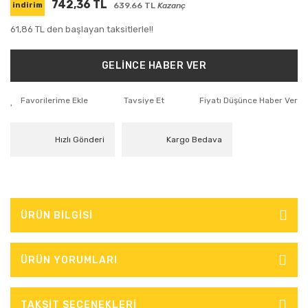
742,36 TL
639.66 TL
Kazanç
indirim
61,86 TL den başlayan taksitlerle!!
GELİNCE HABER VER
Tavsiye Et
Fiyatı Düşünce Haber Ver
Hızlı Gönderi
Kargo Bedava
ÜRÜN BİLGİSİ
ÜRÜN YORUMLARI
TAKSİT SEÇENEKLERİ