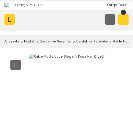
Kargo Takibi
0 (312) 995 00 13
Anasayfa
Mutfak
Bardak ve Sürahiler
Bardak ve Kadehler
Rakle Motto 