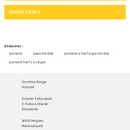
ÖNERİLERİNİZ
Etiketler :
porland
kupa bardak
porland a harf kupa bardak
porland harf ( a ) kupa
Ücretsiz Kargo
Hizmeti
Ürünler Faturalıdır.
E-Fatura Olarak
Gönderilir
%100 Müşteri
Memnuniyeti