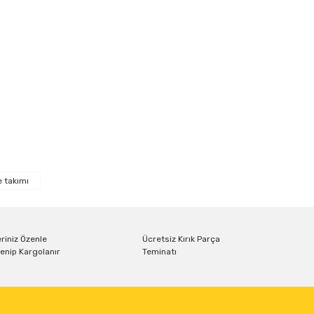
ıza iletebilirsiniz.
e takımı
riniz Özenle
Ücretsiz Kırık Parça
enip Kargolanır
Teminatı