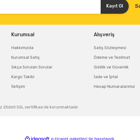
S
Kayıt Ol
Gönder
Kurumsal
Alışveriş
Hakkımızda
Satış Sözleşmesi
Kurumsal Satış
Ödeme ve Teslimat
Sıkça Sorulan Sorular
Gizlilik ve Güvenlik
Kargo Takibi
İade ve İptal
İletişim
Hesap Numaralarımız
z 256bit SSL sertifikası ile korunmaktadır.
ile
ideasoft
e-