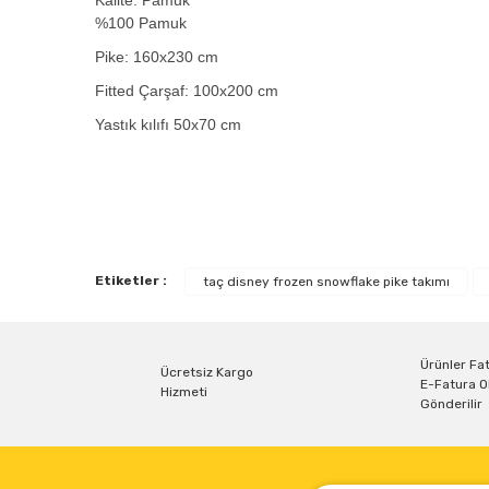
%100 Pamuk
Pike: 160x230 cm
Fitted Çarşaf: 100x200 cm
Yastık kılıfı 50x70 cm
Bu ürünün fiyat bilgisi, resim, ürün açıklamalarında ve diğe
Görüş ve önerileriniz için teşekkür ederiz.
Etiketler :
taç disney frozen snowflake pike takımı
Ürün resmi kalitesiz, bozuk veya görüntülenemiyor.
Ürün açıklamasında eksik bilgiler bulunuyor.
Ürün bilgilerinde hatalar bulunuyor.
Ürünler Fat
Ücretsiz Kargo
E-Fatura O
Ürün fiyatı diğer sitelerden daha pahalı.
Hizmeti
Gönderilir
Bu ürüne benzer farklı alternatifler olmalı.