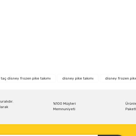
r konularda yetersiz gördüğünüz noktaları öneri formunu kullanarak tarafım
Bu ürüne ilk yorumu siz yapın!
taç disney frozen pike takımı
disney pike takımı
disney frozen pik
Yorum Yaz
uralıdır.
%100 Müşteri
Ürünle
larak
Memnuniyeti
Paketl