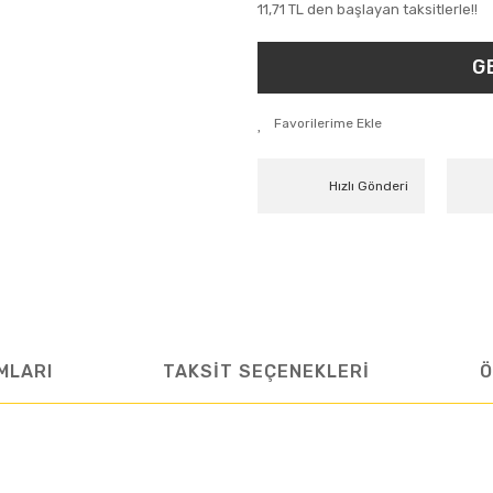
11,71 TL den başlayan taksitlerle!!
G
Hızlı Gönderi
MLARI
TAKSİT SEÇENEKLERİ
Ö