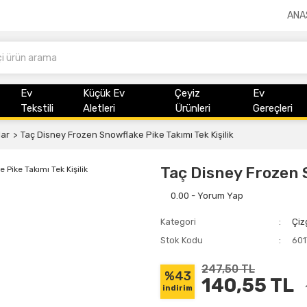
ANA
Ev
Küçük Ev
Çeyiz
Ev
Tekstili
Aletleri
Ürünleri
Gereçleri
lar
Taç Disney Frozen Snowflake Pike Takımı Tek Kişilik
Taç Disney Frozen S
0.00 - Yorum Yap
Kategori
Çiz
Stok Kodu
60
247,50 TL
%43
140,55 TL
indirim