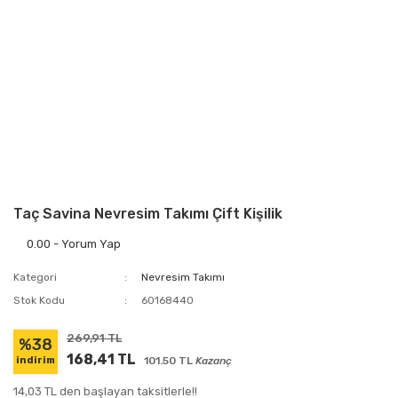
Taç Savina Nevresim Takımı Çift Kişilik
0.00 - Yorum Yap
Kategori
Nevresim Takımı
Stok Kodu
60168440
269,91 TL
%38
168,41 TL
101.50 TL
Kazanç
indirim
14,03 TL den başlayan taksitlerle!!