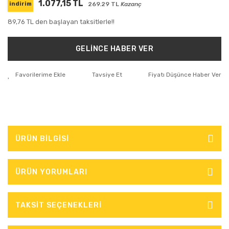
1.077,15 TL
269.29 TL
Kazanç
indirim
89,76 TL den başlayan taksitlerle!!
GELİNCE HABER VER
Tavsiye Et
Fiyatı Düşünce Haber Ver
ÜRÜN BİLGİSİ
ÜRÜN YORUMLARI
TAKSİT SEÇENEKLERİ