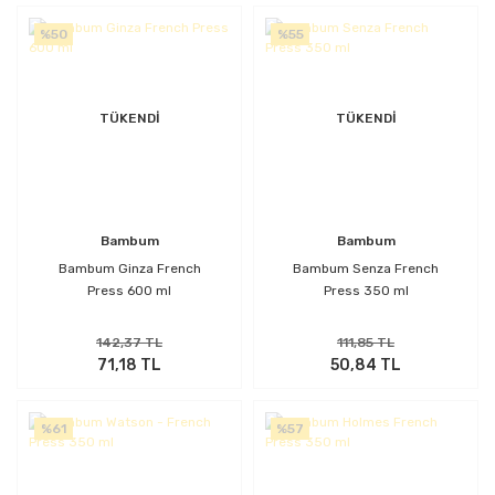
%50
%55
TÜKENDİ
TÜKENDİ
Bambum
Bambum
Bambum Ginza French
Bambum Senza French
Press 600 ml
Press 350 ml
142,37 TL
111,85 TL
71,18 TL
50,84 TL
%61
%57