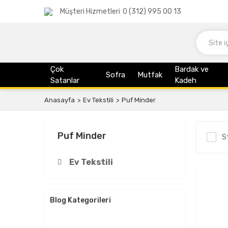
Müşteri Hizmetleri
0 (312) 995 00 13
Çok
Bardak ve
Sofra
Mutfak
Satanlar
Kadeh
Anasayfa
Ev Tekstili
Puf Minder
Puf Minder
S
Ev Tekstili
Blog Kategorileri