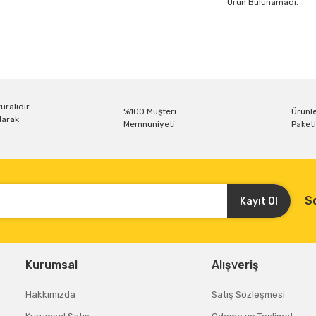
Ürün Bulunamadı.
uralıdır.
%100 Müşteri
Ürünle
larak
Memnuniyeti
Paketl
S
Kayıt Ol
Kurumsal
Alışveriş
Hakkımızda
Satış Sözleşmesi