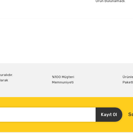
Ürün Bulunamadı.
uralıdır.
%100 Müşteri
Ürünle
larak
Memnuniyeti
Paketl
S
Kayıt Ol