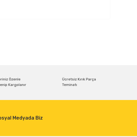
riniz Özenle
Ücretsiz Kırık Parça
enip Kargolanır
Teminatı
osyal Medyada Biz